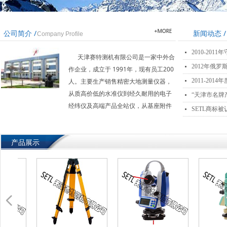
公司简介 /
新闻动态 /
Company Profile
2010-20
넷
天津赛特测机有限公司是一家中外合
2012年俄
넷
作企业，成立于 1991年，现有员工200
人。主要生产销售精密大地测量仪器，
2011-20
넷
从质高价低的水准仪到经久耐用的电子
“天津市名牌
넷
经纬仪及高端产品全站仪，从基座附件
SETL商标
넷
到测量机的整机均能制造。特别是公司
生产的测量机的轴系在国内和国际市场
产品展示
获得了很高的评价。
넳